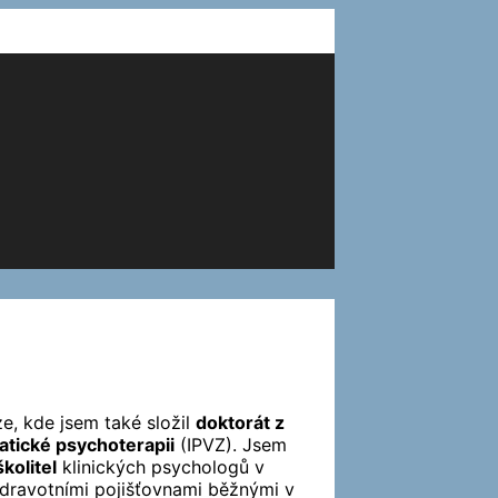
e, kde jsem také složil
doktorát z
tické psychoterapii
(IPVZ). Jsem
školitel
klinických psychologů v
zdravotními pojišťovnami běžnými v