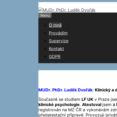
Přeskočit
na
obsah
Menu
O mně
Provádím
Supervize
Kontakt
GDPR
MUDr. PhDr. Luděk Dvořák
:
Klinický a 
Současně se studiem
LF UK
v Praze jse
klinické psychologie
.
Atestoval
jsem
z 
registrován na MZ ČR a vykonávám zdr
předatestační přípravě. Provozuji priv