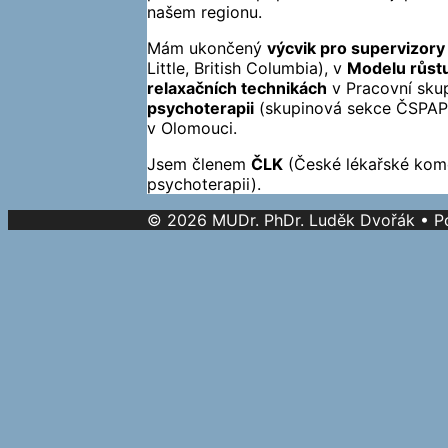
našem regionu.
Mám ukončený
výcvik pro supervizory
Little, British Columbia), v
Modelu růstu
relaxačních technikách
v Pracovní sku
psychoterapii
(skupinová sekce ČSPAP)
v Olomouci.
Jsem členem
ČLK
(České lékařské kom
psychoterapii).
© 2026 MUDr. PhDr. Luděk Dvořák
• P