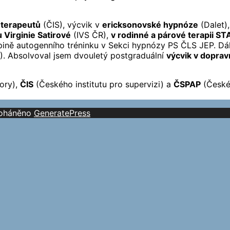
 terapeutů
(ČIS), výcvik v
ericksonovské hypnóze
(Dalet)
 Virginie Satirové
(IVS ČR),
v rodinné a párové terapii S
pině autogenního tréninku v Sekci hypnózy PS ČLS JEP. D
. Absolvoval jsem dvouletý postgraduální
výcvik v doprav
ory),
ČIS
(Českého institutu pro supervizi) a
ČSPAP
(České
oháněno
GeneratePress