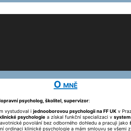
O mně
dopravní psycholog, školitel, supervizor
:
m vystudoval i
jednooborovou psychologii na FF UK
v Praz
klinické psychologie
a získal funkční specializaci v
systema
avotnické povolání bez odborného dohledu a pracuji jako
átní ordinaci klinické psychologie a mám smlouvu se všemi 